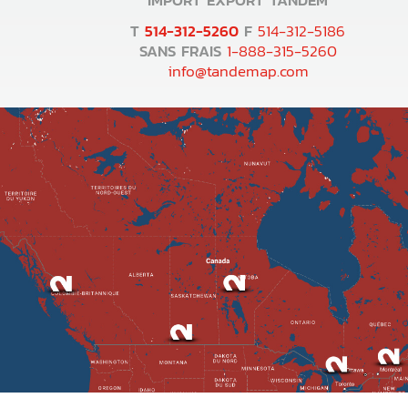
T
514-312-5260
F
514-312-5186
SANS FRAIS
1-888-315-5260
info@tandemap.com