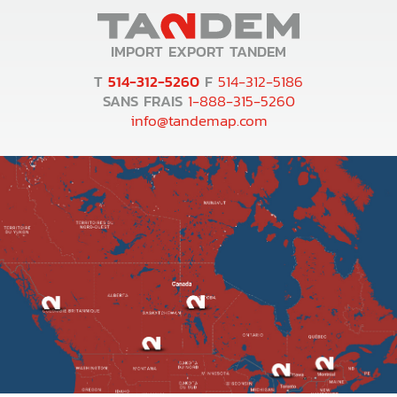
IMPORT EXPORT TANDEM
T
514-312-5260
F
514-312-5186
SANS FRAIS
1-888-315-5260
info@tandemap.com