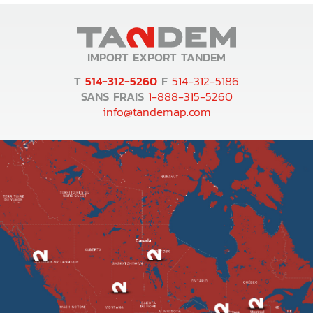
IMPORT EXPORT TANDEM
T
514-312-5260
F
514-312-5186
SANS FRAIS
1-888-315-5260
info@tandemap.com