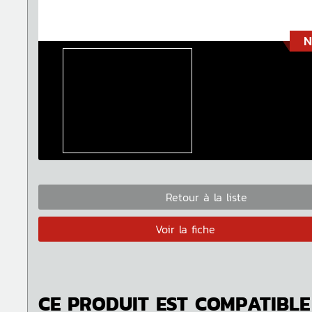
N
Retour à la liste
Voir la fiche
CE PRODUIT EST COMPATIBLE