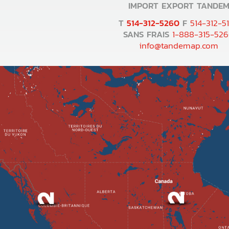
IMPORT EXPORT TANDE
T
514-312-5260
F
514-312-5
SANS FRAIS
1-888-315-52
info@tandemap.com