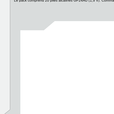
Le pack comprend 20 piles alcalines GP24AU (1,5 V). Comma