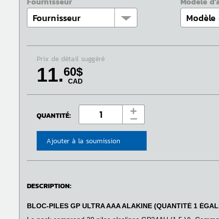
Fournisseur
Modèle d'
Prix de détail suggéré
11.
60$
CAD
+
QUANTITÉ:
‒
Ajouter à la soumission
DESCRIPTION:
BLOC-PILES GP ULTRA AAA ALAKINE (QUANTITÉ 1 ÉGALI