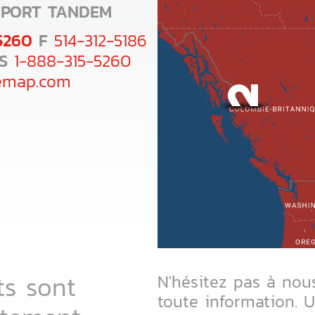
XPORT TANDEM
5260
F
514-312-5186
IS
1-888-315-5260
emap.com
ts sont
N'hésitez pas à nou
toute information. 