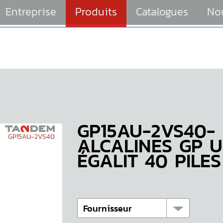
Entreprise
Produits
Catalogues
No
GP15AU-2VS40- 
GP15AU-2VS40
ALCALINES GP U
ÉGALIT 40 PILES