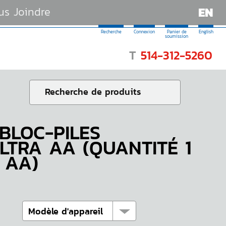
us Joindre
EN
Recherche
Connexion
Panier de
English
soumission
T
514-312-5260
BLOC-PILES
LTRA AA (QUANTITÉ 1
 AA)