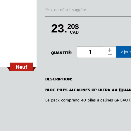
Prix de détail suggéré
23.
20$
CAD
+
Ajout
QUANTITÉ:
‒
Neuf
DESCRIPTION:
BLOC-PILES ALCALINES GP ULTRA AA (QUANT
Le pack comprend 40 piles alcalines GP15AU 