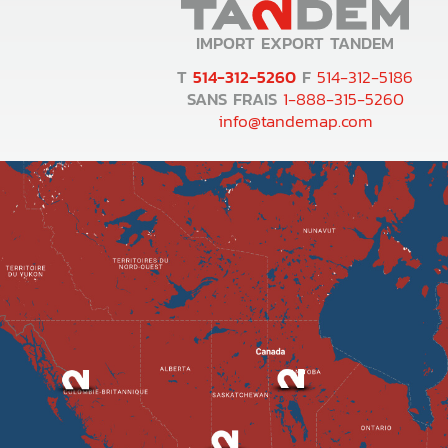
IMPORT EXPORT TANDEM
T
514-312-5260
F
514-312-5186
SANS FRAIS
1-888-315-5260
info@tandemap.com